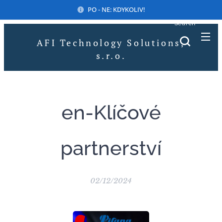
PO - NE: KDYKOLIV!
Search
AFI Technology Solutions,
s.r.o.
en-Klíčové
partnerství
02/12/2024