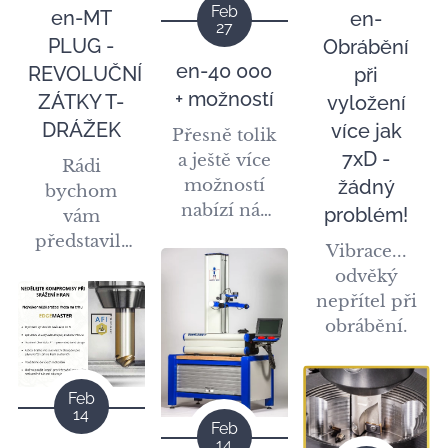
Feb
en-MT
en-
27
PLUG -
Obrábění
en-40 000
REVOLUČNÍ
při
+ možností
ZÁTKY T-
vyložení
DRÁŽEK
více jak
Přesně tolik
7xD -
a ještě více
Rádi
možností
žádný
bychom
nabízí náš
problém!
vám
oblíbený
představili
Vibrace...
nástrojový
našeho
odvěký
systém
nového
nepřítel při
"MULTI-
obchodního
obrábění.
MASTER".
partnera, se
kterým
jsem se
Feb
dohodli na
14
Feb
exkluzivním
14