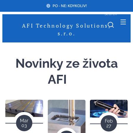
PO - NE: KDYKOLIV!
Search
AFI Technology Solutions,
s.r.o.
Novinky ze života
AFI 😉
Mar
Feb
03
27