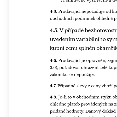
ve smluvené výši. Není-li u
4.3.
Prodávající nepožaduje od ku
obchodních podmínek ohledně po
4.5.
V případě bezhotovostn
uvedením variabilního symb
kupní cenu splněn okamžike
4.6.
Prodávající je oprávněn, zej
3.6), požadovat uhrazení celé kup
zákoníku se nepoužije.
4.7.
Případné slevy z ceny zboží 
4.8.
Je-li to v obchodním styku o
ohledně plateb prováděných na z
přidané hodnoty. Daňový doklad – 