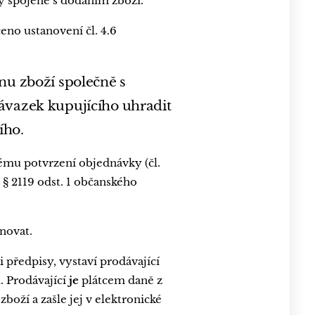
y spojené s dodáním zboží.
eno ustanovení čl. 4.6
nu zboží společně s
závazek kupujícího uhradit
ího.
nému potvrzení objednávky (čl.
 § 2119 odst. 1 občanského
novat.
předpisy, vystaví prodávající
. Prodávající
je
plátcem daně z
oží a zašle jej v elektronické