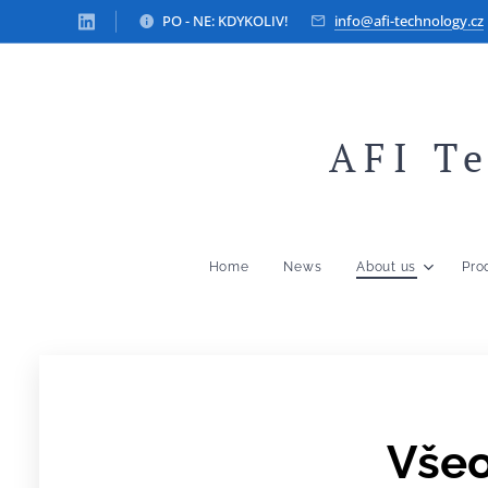
PO - NE: KDYKOLIV!
info@afi-technology.cz
AFI Te
Home
News
About us
Pro
Vše