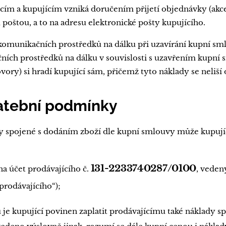
ím a kupujícím vzniká doručením přijetí objednávky (akcep
poštou, a to na adresu elektronické pošty kupujícího.
 komunikačních prostředků na dálku při uzavírání kupní sm
ních prostředků na dálku v souvislosti s uzavřením kupní 
vory) si hradí kupující sám, přičemž tyto náklady se neliší 
latební podmínky
y spojené s dodáním zboží dle kupní smlouvy může kupují
131-2233740287/0100
a účet prodávajícího č.
, veden
 prodávajícího“);
 je kupující povinen zaplatit prodávajícímu také náklady 