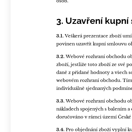
osob.
3. Uzavření kupní
3.1.
Veškerá prezentace zboží umí
povinen uzavřít kupní smlouvu oh
3.2.
Webové rozhraní obchodu obsa
zboží, jestliže toto zboží ze sv
daně z přidané hodnoty a všech so
webovém rozhraní obchodu. Tímt
individuálně sjednaných podmíne
3.3.
Webové rozhraní obchodu obs
nákladech spojených s balením a
doručováno v rámci území České 
3.4.
Pro objednání zboží vyplní 