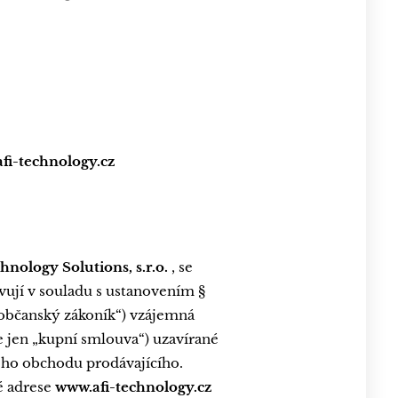
fi-technology.cz
nology Solutions, s.r.o.
, se
avují v souladu s ustanovením §
 „občanský zákoník“) vzájemná
e jen „kupní smlouva“) uzavírané
vého obchodu prodávajícího.
é adrese
www.afi-technology.cz