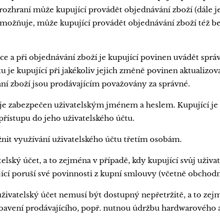
rozhraní může kupující provádět objednávání zboží (dále jen
možňuje, může kupující provádět objednávání zboží též b
nce a při objednávání zboží je kupující povinen uvádět sprá
 je kupující při jakékoliv jejich změně povinen aktualizo
ání zboží jsou prodávajícím považovány za správné.
 je zabezpečen uživatelským jménem a heslem. Kupující je
řístupu do jeho uživatelského účtu.
it využívání uživatelského účtu třetím osobám.
elský účet, a to zejména v případě, kdy kupující svůj uživa
ující poruší své povinnosti z kupní smlouvy (včetně obchod
uživatelský účet nemusí být dostupný nepřetržitě, a to z
avení prodávajícího, popř. nutnou údržbu hardwarového a