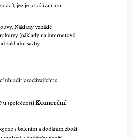
tací), jež je prodávajícím
louvy. Náklady vzniklé
smlouvy (náklady na internetové
od základní sazby.
cí uhradit prodávajícímu
Komerční
ý u společnosti
spojené s balením a dodáním zboží