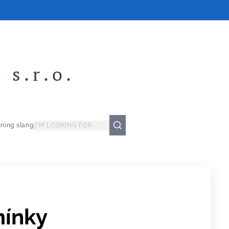
 s.r.o.
ning slang
ínky