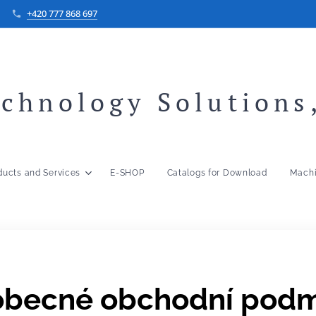
+420 777 868 697
chnology Solutions,
ducts and Services
E-SHOP
Catalogs for Download
Machi
obecné obchodní podm