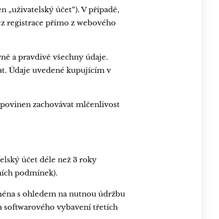
 „uživatelský účet“). V případě,
ez registrace přímo z webového
vně a pravdivě všechny údaje.
vat. Údaje uvedené kupujícím v
 povinen zachovávat mlčenlivost
telský účet déle než 3 roky
ních podmínek).
ejména s ohledem na nutnou údržbu
 softwarového vybavení třetích