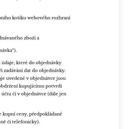
upního košíku webového rozhraní
dnávaného zboží a
návka“).
 údaje, které do objednávky
ři zadávání dat do objednávky.
aje uvedené v objednávce jsou
obdržení kupujícímu potvrdí
účtu či v objednávce (dále jen
še kupní ceny, předpokládané
ě či telefonicky).