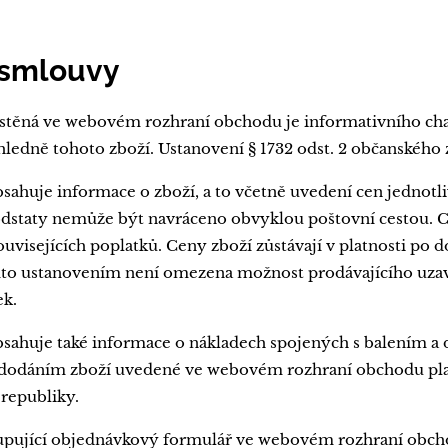
 smlouvy
stěná ve webovém rozhraní obchodu je informativního char
ledně tohoto zboží. Ustanovení § 1732 odst. 2 občanského 
huje informace o zboží, a to včetně uvedení cen jednotli
é podstaty nemůže být navráceno obvyklou poštovní cestou.
uvisejících poplatků. Ceny zboží zůstávají v platnosti po 
o ustanovením není omezena možnost prodávajícího uzav
k.
ahuje také informace o nákladech spojených s balením a 
 dodáním zboží uvedené ve webovém rozhraní obchodu platí
republiky.
kupující objednávkový formulář ve webovém rozhraní obc