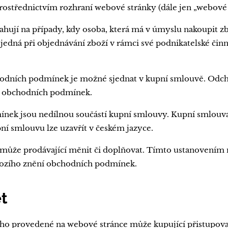
 prostřednictvím rozhraní webové stránky (dále jen „webové
jí na případy, kdy osoba, která má v úmyslu nakoupit zbo
jedná při objednávání zboží v rámci své podnikatelské čin
odních podmínek je možné sjednat v kupní smlouvě. Odch
i obchodních podmínek.
nek jsou nedílnou součástí kupní smlouvy. Kupní smlouv
í smlouvu lze uzavřít v českém jazyce.
že prodávající měnit či doplňovat. Tímto ustanovením n
hozího znění obchodních podmínek.
et
cího provedené na webové stránce může kupující přistupova