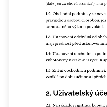
(dále jen „webová stránka“), a to
1.2.
Obchodní podmínky se nevztahu
právnickou osobou či osobou, jež 
samostatného výkonu povolání.
1.3.
Ustanovení odchylná od obch
mají přednost před ustanovením
1.4.
Ustanovení obchodních podmí
vyhotoveny v českém jazyce. Kupn
1.5.
Znění obchodních podmínek mů
vzniklá po dobu účinnosti předc
2. Uživatelský úč
2.1.
Na základě registrace kupují