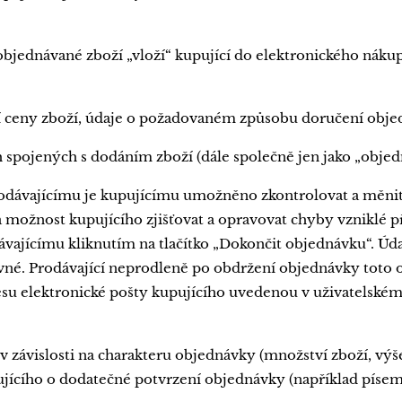
bjednávané zboží „vloží“ kupující do elektronického nák
 ceny zboží, údaje o požadovaném způsobu doručení obje
 spojených s dodáním zboží (dále společně jen jako „objed
odávajícímu je kupujícímu umožněno zkontrolovat a měnit
 na možnost kupujícího zjišťovat a opravovat chyby vzniklé p
vajícímu kliknutím na tlačítko „Dokončit objednávku“. Úd
vné. Prodávající neprodleně po obdržení objednávky toto 
esu elektronické pošty kupujícího uvedenou v uživatelském 
 v závislosti na charakteru objednávky (množství zboží, vý
jícího o dodatečné potvrzení objednávky (například písemn