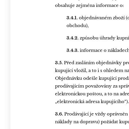
obsahuje zejména informace o:
3.4.1.
objednávaném zboží (o
obchodu),
3.4.2.
způsobu úhrady kupní
3.4.3.
informace o nákladech
3.5.
Před zasláním objednávky pr
kupující vložil, a to i s ohledem
Objednávku odešle kupující prodá
prodávajícím považovány za sprá
elektronickou poštou, a to na adr
„elektronická adresa kupujícího“).
3.6.
Prodávající je vždy oprávněn
náklady na dopravu) požádat kupu