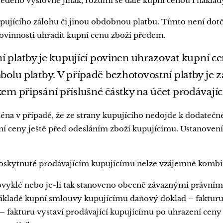
vedeno výslovně jinak, rozumí se dále kupní cenou i náklad
pujícího zálohu či jinou obdobnou platbu. Tímto není dotč
vinnosti uhradit kupní cenu zboží předem.
í platby je kupující povinen uhrazovat kupní ce
olu platby. V případě bezhotovostní platby je 
m připsání příslušné částky na účet prodávajíc
ména v případě, že ze strany kupujícího nedojde k dodateč
ní ceny ještě před odesláním zboží kupujícímu. Ustanovení
poskytnuté prodávajícím kupujícímu nelze vzájemně kombi
bvyklé nebo je-li tak stanoveno obecně závaznými právními 
ákladě kupní smlouvy kupujícímu daňový doklad – fakturu
fakturu vystaví prodávající kupujícímu po uhrazení ceny zb