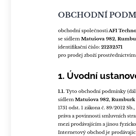
OBCHODNÍ PODM
obchodní společnosti
AFI
Technol
se sídlem
Matušova 982, Rumbu
identifikační číslo:
21232571
pro prodej zboží prostřednictví
1. Úvodní ustanov
1.1.
Tyto obchodní podmínky (dál
sídlem
Matušova 982, Rumburk
1751 odst. 1 zákona č. 89/2012 Sb
práva a povinnosti smluvních stra
mezi prodávajícím a jinou fyzick
Internetový obchod je prodávají