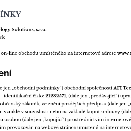
ÍNKY
ogy Solutions, s.r.o.
rk
m on-line obchodu umístěného na internetové adrese
www.a
ení
e jen „obchodní podmínky“) obchodní společnosti
AFI
Tech
, identifikační číslo:
21232571,
(dále jen „prodávající“) upr
., občanský zákoník, ve znění pozdějších předpisů (dále jen
n vzniklé v souvislosti nebo na základě kupní smlouvy (dál
ou osobou (dále jen „kupující“) prostřednictvím interneto
cím provozován na webové stránce umístěné na internetov