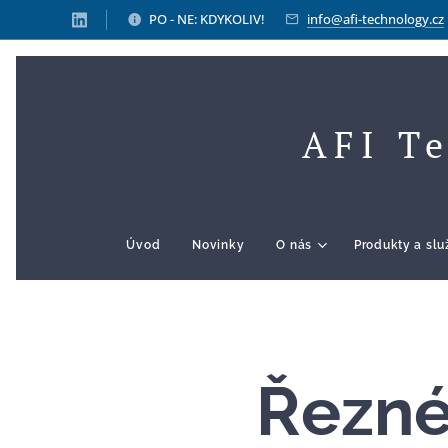
PO - NE: KDYKOLIV!
info@afi-technology.cz
AFI Te
Úvod
Novinky
O nás
Produkty a sl
Řezné