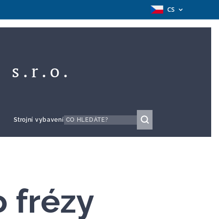
CS
 s.r.o.
Strojní vybavení
 frézy