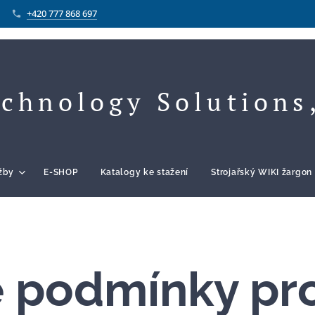
+420 777 868 697
chnology Solutions,
užby
E-SHOP
Katalogy ke stažení
Strojařský WIKI žargon
 podmínky pro