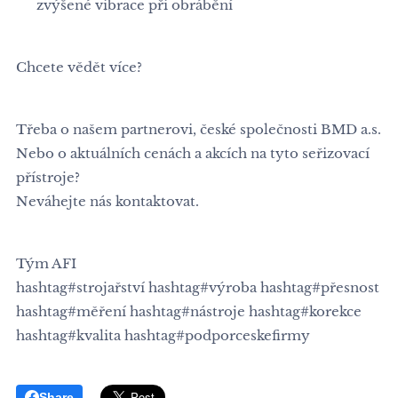
⚫ zvýšené vibrace při obrábění ⚡
Chcete vědět více?
Třeba o našem partnerovi, české společnosti BMD a.s.
Nebo o aktuálních cenách a akcích na tyto seřizovací
přístroje?
Neváhejte nás kontaktovat.
Tým AFI
hashtag#strojařství hashtag#výroba hashtag#přesnost
hashtag#měření hashtag#nástroje hashtag#korekce
hashtag#kvalita hashtag#podporceskefirmy
Share