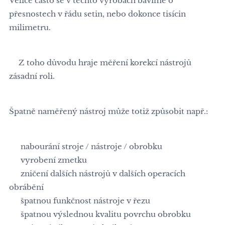
Velice často se v těchto výrobách bavíme o
přesnostech v řádu setin, nebo dokonce tisícin
milimetru. 🔬
👍Z toho důvodu hraje měření korekcí nástrojů
zásadní roli.👍
Špatně naměřený nástroj může totiž způsobit např.:
⚫ nabourání stroje / nástroje / obrobku ⚡
⚫ vyrobení zmetku ⚡
⚫ zničení dalších nástrojů v dalších operacích
obrábění ⚡
⚫ špatnou funkčnost nástroje v řezu ⚡
⚫ špatnou výslednou kvalitu povrchu obrobku ⚡